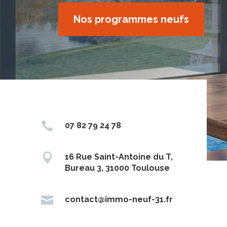
Nos programmes neufs

07 82 79 24 78

16 Rue Saint-Antoine du T,
Bureau 3, 31000 Toulouse

contact@immo-neuf-31.fr