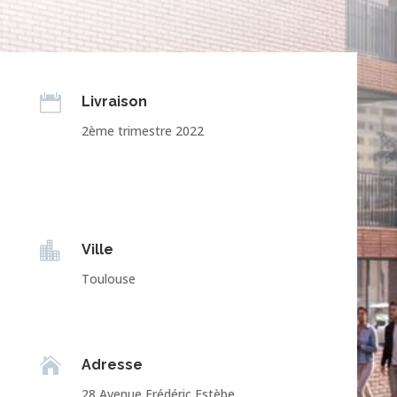

Livraison
2ème trimestre 2022

Ville
Toulouse

Adresse
28 Avenue Frédéric Estèbe